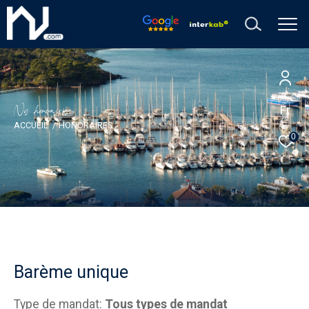
N
o
h
o
o
a
i
e
Fr
ACCUEIL
HONORAIRES
0
Barème unique
Type de mandat:
Tous types de mandat