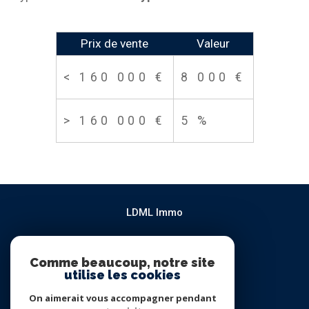
Prix de vente
Valeur
<
160 000 €
8 000 €
>
160 000 €
5 %
LDML Immo
04 94 91 94 88
contact@htetvendre.com
Comme beaucoup, notre site
utilise les cookies
Le Patio 195 chemin de l'Estagnol
83260
la moutonne
On aimerait vous accompagner pendant