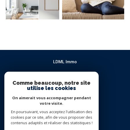
LDML Immo
04 94 91 94 88
contact@htetvendre.com
Comme beaucoup, notre site
utilise les cookies
Le Patio 195 chemin de l'Estagnol
83260
la moutonne
On aimerait vous accompagner pendant
votre visite.
En poursuivant, vous acceptez l'utilisation des
NOUS SUIVRE SUR
cookies par ce site, afin de vous proposer des
contenus adaptés et réaliser des statistiques !