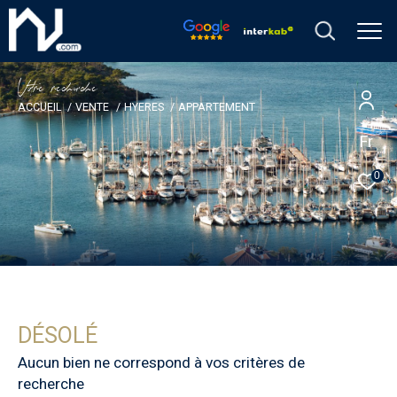
V
o
r
e
r
e
c
e
c
e
ACCUEIL
VENTE
HYERES
APPARTEMENT
Fr
0
DÉSOLÉ
Aucun bien ne correspond à vos critères de
recherche